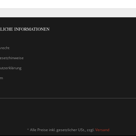
LICHE INFORMATIONEN
srecht
gesetzhinweise
utzerklärung
um
*
Alle Preise inkl. gesetzlicher USt., zzgl.
Versand