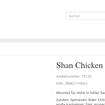
Shan Chicken 
Artikelnummer:
73120
EAN:
788821110053
Würzmix für Huhn in heller Sa
Zutaten: Speisesalz, Roter Chi
große Kardamom, Zimt, grüner