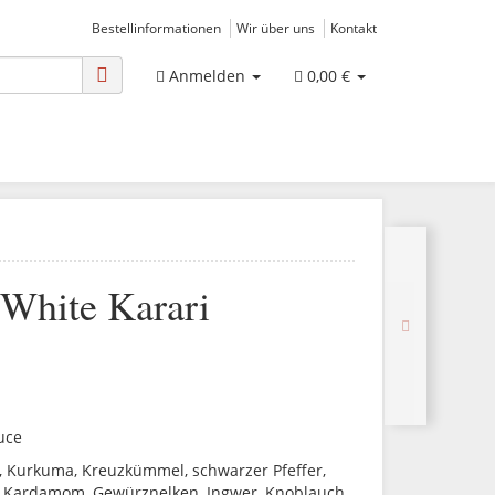
Bestellinformationen
Wir über uns
Kontakt
Anmelden
0,00 €
White Karari
uce
li, Kurkuma, Kreuzkümmel, schwarzer Pfeffer,
 Kardamom, Gewürznelken, Ingwer, Knoblauch,