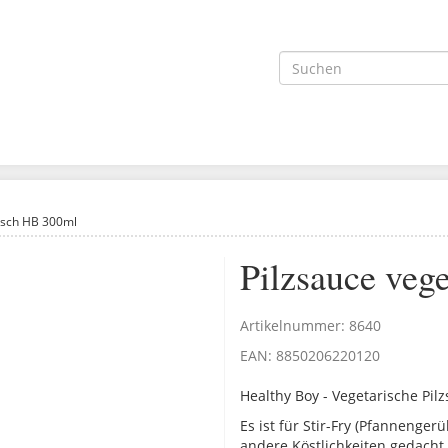
isch HB 300ml
Pilzsauce veg
Artikelnummer:
8640
EAN:
8850206220120
Healthy Boy - Vegetarische Pil
Es ist für Stir-Fry (Pfannenger
andere Köstlichkeiten gedacht.