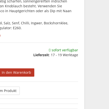
mäßig scharfen, sonnengereiften indischen
von Knoblauch besteht. Verwenden Sie
co in Hauptgerichten oder als Dip mit Naan
 Salz, Senf, Chilli, Ingwer, Bockshornklee,
lator: E260.
n
sofort verfügbar
Lieferzeit
:
17 - 19 Werktage
In den Warenkorb
um Produkt