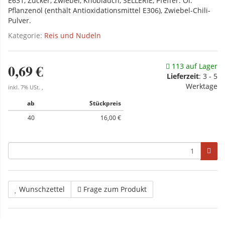
E631, Zucker, Zwiebel, Knoblauch, SELLERIE, Pfeffer. Öl:
Pflanzenöl (enthält Antioxidationsmittel E306), Zwiebel-Chili-
Pulver.
Kategorie:
Reis und Nudeln
0,69 €
113 auf Lager
Lieferzeit
:
3 - 5
Werktage
inkl. 7% USt. ,
ab
Stückpreis
40
16,00 €
Wunschzettel
Frage zum Produkt